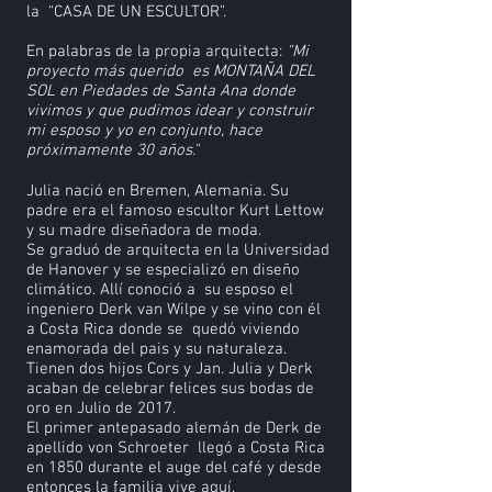
la “CASA DE UN ESCULTOR”.
En palabras de la propia arquitecta:
"Mi
proyecto más querido es MONTAÑA DEL
SOL en Piedades de Santa Ana donde
vivimos y que pudimos idear y construir
mi esposo y yo en conjunto, hace
próximamente 30 años."
Julia nació en Bremen, Alemania. Su
padre era el famoso escultor Kurt Lettow
y su madre diseñadora de moda.
Se graduó de arquitecta en la Universidad
de Hanover y se especializó en diseño
climático. Allí conoció a su esposo el
ingeniero Derk van Wilpe y se vino con él
a Costa Rica donde se quedó viviendo
enamorada del pais y su naturaleza.
Tienen dos hijos Cors y Jan. Julia y Derk
acaban de celebrar felices sus bodas de
oro en Julio de 2017.
El primer antepasado alemán de Derk de
apellido von Schroeter llegó a Costa Rica
en 1850 durante el auge del café y desde
entonces la familia vive aquí.